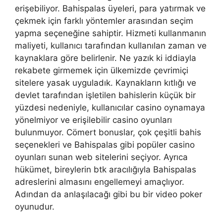
erişebiliyor. Bahispalas üyeleri, para yatırmak ve
çekmek için farklı yöntemler arasından seçim
yapma seçeneğine sahiptir. Hizmeti kullanmanın
maliyeti, kullanıcı tarafından kullanılan zaman ve
kaynaklara göre belirlenir. Ne yazık ki iddiayla
rekabete girmemek için ülkemizde çevrimiçi
sitelere yasak uyguladık. Kaynakların kıtlığı ve
devlet tarafından işletilen bahislerin küçük bir
yüzdesi nedeniyle, kullanıcılar casino oynamaya
yönelmiyor ve erişilebilir casino oyunları
bulunmuyor. Cömert bonuslar, çok çeşitli bahis
seçenekleri ve Bahispalas gibi popüler casino
oyunları sunan web sitelerini seçiyor. Ayrıca
hükümet, bireylerin btk aracılığıyla Bahispalas
adreslerini almasını engellemeyi amaçlıyor.
Adından da anlaşılacağı gibi bu bir video poker
oyunudur.