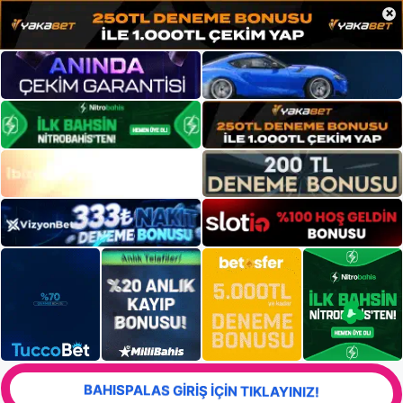
×
BAHISPALAS GİRİŞ İÇİN TIKLAYINIZ!