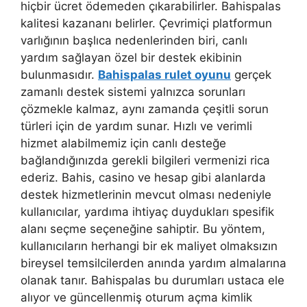
hiçbir ücret ödemeden çıkarabilirler. Bahispalas
kalitesi kazananı belirler. Çevrimiçi platformun
varlığının başlıca nedenlerinden biri, canlı
yardım sağlayan özel bir destek ekibinin
bulunmasıdır.
Bahispalas rulet oyunu
gerçek
zamanlı destek sistemi yalnızca sorunları
çözmekle kalmaz, aynı zamanda çeşitli sorun
türleri için de yardım sunar. Hızlı ve verimli
hizmet alabilmemiz için canlı desteğe
bağlandığınızda gerekli bilgileri vermenizi rica
ederiz. Bahis, casino ve hesap gibi alanlarda
destek hizmetlerinin mevcut olması nedeniyle
kullanıcılar, yardıma ihtiyaç duydukları spesifik
alanı seçme seçeneğine sahiptir. Bu yöntem,
kullanıcıların herhangi bir ek maliyet olmaksızın
bireysel temsilcilerden anında yardım almalarına
olanak tanır. Bahispalas bu durumları ustaca ele
alıyor ve güncellenmiş oturum açma kimlik