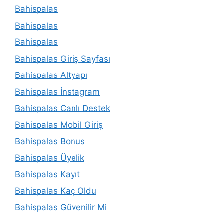
Bahispalas
Bahispalas
Bahispalas
Bahispalas Giriş Sayfası
Bahispalas Altyapı
Bahispalas İnstagram
Bahispalas Canlı Destek
Bahispalas Mobil Giriş
Bahispalas Bonus
Bahispalas Üyelik
Bahispalas Kayıt
Bahispalas Kaç Oldu
Bahispalas Güvenilir Mi