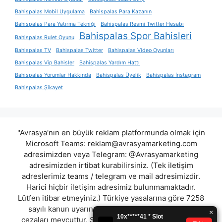
Bahispalas Mobil Uygulama
Bahispalas Para Kazanın
Bahispalas Para Yatırma Tekniği
Bahispalas Resmi Twitter Hesabı
Bahispalas Spor Bahisleri
Bahispalas Rulet Oyunu
Bahispalas TV
Bahispalas Twitter
Bahispalas Video Oyunları
Bahispalas Vip Bahisler
Bahispalas Yardım Hattı
Bahispalas Yorumlar Hakkında
Bahispalas Üyelik
Bahispalas İnstagram
Bahispalas Şikayet
"Avrasya'nın en büyük reklam platformunda olmak için
Microsoft Teams:
reklam@avrasyamarketing.com
adresimizden veya Telegram: @Avrasyamarketing
adresimizden irtibat kurabilirsiniz. (Tek iletişim
adreslerimiz teams / telegram ve mail adresimizdir.
Harici hiçbir iletişim adresimiz bulunmamaktadır.
Lütfen itibar etmeyiniz.) Türkiye yasalarına göre 7258
sayılı kanun uyarınca yasa dışı bahis oynamanın
cezaları mevcuttur. Şu an bulunduğunuz site hiç bir