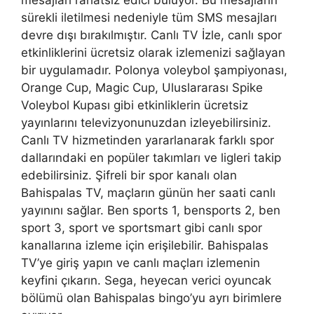
mesajları rahatsız edici buluyor. Bu mesajların
sürekli iletilmesi nedeniyle tüm SMS mesajları
devre dışı bırakılmıştır. Canlı TV İzle, canlı spor
etkinliklerini ücretsiz olarak izlemenizi sağlayan
bir uygulamadır. Polonya voleybol şampiyonası,
Orange Cup, Magic Cup, Uluslararası Spike
Voleybol Kupası gibi etkinliklerin ücretsiz
yayınlarını televizyonunuzdan izleyebilirsiniz.
Canlı TV hizmetinden yararlanarak farklı spor
dallarındaki en popüler takımları ve ligleri takip
edebilirsiniz. Şifreli bir spor kanalı olan
Bahispalas TV, maçların günün her saati canlı
yayınını sağlar. Ben sports 1, bensports 2, ben
sport 3, sport ve sportsmart gibi canlı spor
kanallarına izleme için erişilebilir. Bahispalas
TV’ye giriş yapın ve canlı maçları izlemenin
keyfini çıkarın. Sega, heyecan verici oyuncak
bölümü olan Bahispalas bingo’yu ayrı birimlere