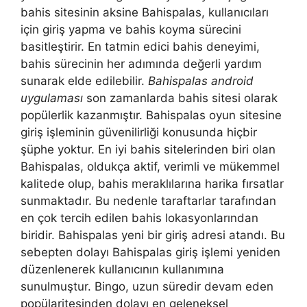
bahis sitesinin aksine Bahispalas, kullanıcıları
için giriş yapma ve bahis koyma sürecini
basitleştirir. En tatmin edici bahis deneyimi,
bahis sürecinin her adımında değerli yardım
sunarak elde edilebilir.
Bahispalas android
uygulaması
son zamanlarda bahis sitesi olarak
popülerlik kazanmıştır. Bahispalas oyun sitesine
giriş işleminin güvenilirliği konusunda hiçbir
şüphe yoktur. En iyi bahis sitelerinden biri olan
Bahispalas, oldukça aktif, verimli ve mükemmel
kalitede olup, bahis meraklılarına harika fırsatlar
sunmaktadır. Bu nedenle taraftarlar tarafından
en çok tercih edilen bahis lokasyonlarından
biridir. Bahispalas yeni bir giriş adresi atandı. Bu
sebepten dolayı Bahispalas giriş işlemi yeniden
düzenlenerek kullanıcının kullanımına
sunulmuştur. Bingo, uzun süredir devam eden
popülaritesinden dolayı en geleneksel