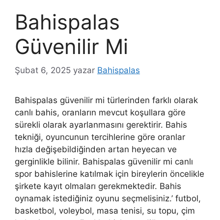
Bahispalas
Güvenilir Mi
Şubat 6, 2025
yazar
Bahispalas
Bahispalas güvenilir mi türlerinden farklı olarak
canlı bahis, oranların mevcut koşullara göre
sürekli olarak ayarlanmasını gerektirir. Bahis
tekniği, oyuncunun tercihlerine göre oranlar
hızla değişebildiğinden artan heyecan ve
gerginlikle bilinir. Bahispalas güvenilir mi canlı
spor bahislerine katılmak için bireylerin öncelikle
şirkete kayıt olmaları gerekmektedir. Bahis
oynamak istediğiniz oyunu seçmelisiniz.’ futbol, ​​
basketbol, ​​voleybol, masa tenisi, su topu, çim