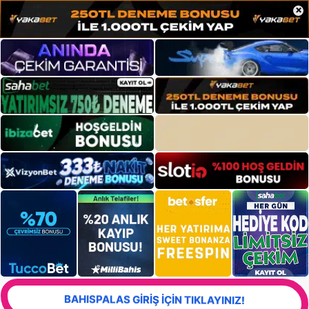
×
BAHISPALAS GİRİŞ İÇİN TIKLAYINIZ!