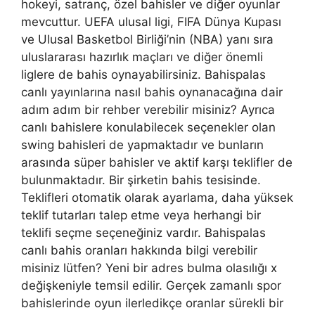
hokeyi, satranç, özel bahisler ve diğer oyunlar
mevcuttur. UEFA ulusal ligi, FIFA Dünya Kupası
ve Ulusal Basketbol Birliği’nin (NBA) yanı sıra
uluslararası hazırlık maçları ve diğer önemli
liglere de bahis oynayabilirsiniz. Bahispalas
canlı yayınlarına nasıl bahis oynanacağına dair
adım adım bir rehber verebilir misiniz? Ayrıca
canlı bahislere konulabilecek seçenekler olan
swing bahisleri de yapmaktadır ve bunların
arasında süper bahisler ve aktif karşı teklifler de
bulunmaktadır. Bir şirketin bahis tesisinde.
Teklifleri otomatik olarak ayarlama, daha yüksek
teklif tutarları talep etme veya herhangi bir
teklifi seçme seçeneğiniz vardır. Bahispalas
canlı bahis oranları hakkında bilgi verebilir
misiniz lütfen? Yeni bir adres bulma olasılığı x
değişkeniyle temsil edilir. Gerçek zamanlı spor
bahislerinde oyun ilerledikçe oranlar sürekli bir