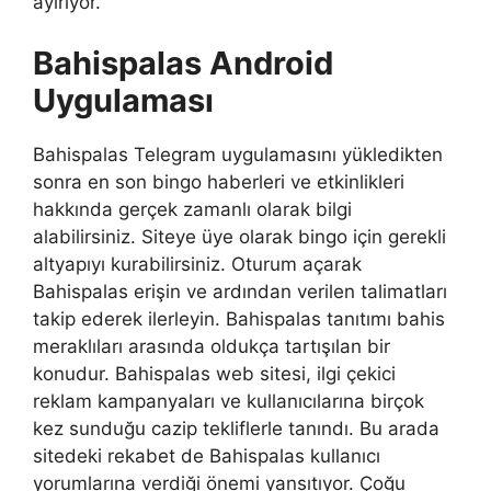
ayırıyor.
Bahispalas Android
Uygulaması
Bahispalas Telegram uygulamasını yükledikten
sonra en son bingo haberleri ve etkinlikleri
hakkında gerçek zamanlı olarak bilgi
alabilirsiniz. Siteye üye olarak bingo için gerekli
altyapıyı kurabilirsiniz. Oturum açarak
Bahispalas erişin ve ardından verilen talimatları
takip ederek ilerleyin. Bahispalas tanıtımı bahis
meraklıları arasında oldukça tartışılan bir
konudur. Bahispalas web sitesi, ilgi çekici
reklam kampanyaları ve kullanıcılarına birçok
kez sunduğu cazip tekliflerle tanındı. Bu arada
sitedeki rekabet de Bahispalas kullanıcı
yorumlarına verdiği önemi yansıtıyor. Çoğu