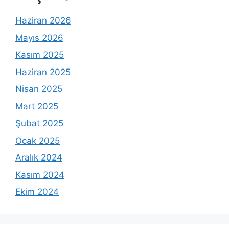
Haziran 2026
Mayıs 2026
Kasım 2025
Haziran 2025
Nisan 2025
Mart 2025
Şubat 2025
Ocak 2025
Aralık 2024
Kasım 2024
Ekim 2024