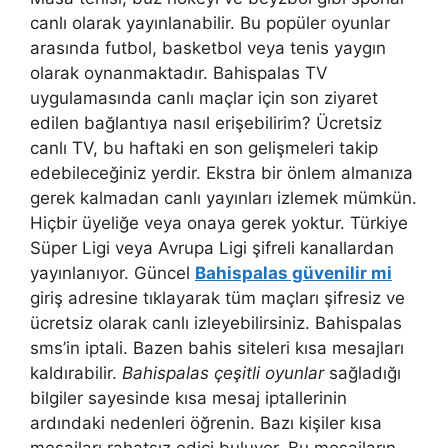
canlı olarak yayınlanabilir. Bu popüler oyunlar
arasında futbol, ​​basketbol veya tenis yaygın
olarak oynanmaktadır. Bahispalas TV
uygulamasında canlı maçlar için son ziyaret
edilen bağlantıya nasıl erişebilirim? Ücretsiz
canlı TV, bu haftaki en son gelişmeleri takip
edebileceğiniz yerdir. Ekstra bir önlem almanıza
gerek kalmadan canlı yayınları izlemek mümkün.
Hiçbir üyeliğe veya onaya gerek yoktur. Türkiye
Süper Ligi veya Avrupa Ligi şifreli kanallardan
yayınlanıyor. Güncel
Bahispalas güvenilir mi
giriş adresine tıklayarak tüm maçları şifresiz ve
ücretsiz olarak canlı izleyebilirsiniz. Bahispalas
sms’in iptali. Bazen bahis siteleri kısa mesajları
kaldırabilir.
Bahispalas çeşitli oyunlar
sağladığı
bilgiler sayesinde kısa mesaj iptallerinin
ardındaki nedenleri öğrenin. Bazı kişiler kısa