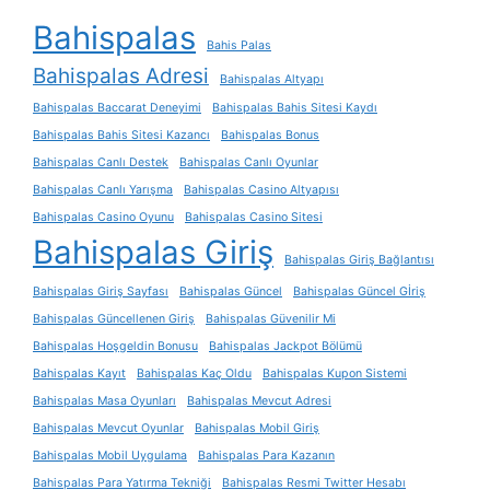
Bahispalas
Bahis Palas
Bahispalas Adresi
Bahispalas Altyapı
Bahispalas Baccarat Deneyimi
Bahispalas Bahis Sitesi Kaydı
Bahispalas Bahis Sitesi Kazancı
Bahispalas Bonus
Bahispalas Canlı Destek
Bahispalas Canlı Oyunlar
Bahispalas Canlı Yarışma
Bahispalas Casino Altyapısı
Bahispalas Casino Oyunu
Bahispalas Casino Sitesi
Bahispalas Giriş
Bahispalas Giriş Bağlantısı
Bahispalas Giriş Sayfası
Bahispalas Güncel
Bahispalas Güncel Gİriş
Bahispalas Güncellenen Giriş
Bahispalas Güvenilir Mi
Bahispalas Hoşgeldin Bonusu
Bahispalas Jackpot Bölümü
Bahispalas Kayıt
Bahispalas Kaç Oldu
Bahispalas Kupon Sistemi
Bahispalas Masa Oyunları
Bahispalas Mevcut Adresi
Bahispalas Mevcut Oyunlar
Bahispalas Mobil Giriş
Bahispalas Mobil Uygulama
Bahispalas Para Kazanın
Bahispalas Para Yatırma Tekniği
Bahispalas Resmi Twitter Hesabı